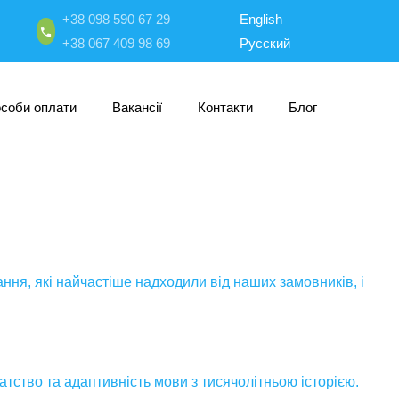
+38 098 590 67 29
English
+38 067 409 98 69
Русский
особи оплати
Вакансії
Контакти
Блог
ння, які найчастіше надходили від наших замовників, і
атство та адаптивність мови з тисячолітньою історією.