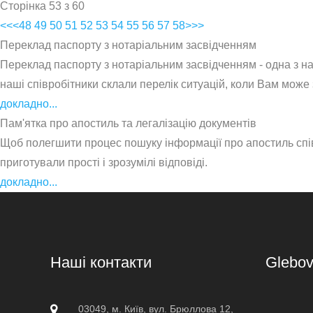
Сторінка 53 з 60
<<
<
48
49
50
51
52
53
54
55
56
57
58
>
>>
Переклад паспорту з нотаріальним засвідченням
Переклад паспорту з нотаріальним засвідченням - одна з н
наші співробітники склали перелік ситуацій, коли Вам може
докладно...
Пам'ятка про апостиль та легалізацію документів
Щоб полегшити процес пошуку інформації про апостиль спів
приготували прості і зрозумілі відповіді.
докладно...
Наші контакти
Glebo
03049, м. Київ, вул. Брюллова 12,