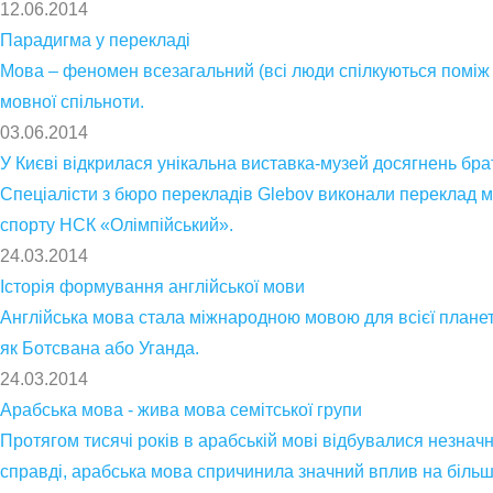
12.06.2014
Парадигма у перекладі
Мова – феномен всезагальний (всі люди спілкуються поміж 
мовної спільноти.
03.06.2014
У Києві відкрилася унікальна виставка-музей досягнень брат
Спеціалісти з бюро перекладів Glebov виконали переклад мат
спорту НСК «Олімпійський».
24.03.2014
Історія формування англійської мови
Англійська мова стала міжнародною мовою для всієї планети.
як Ботсвана або Уганда.
24.03.2014
Арабська мова - жива мова семітської групи
Протягом тисячі років в арабській мові відбувалися незначні
справді, арабська мова спричинила значний вплив на більш