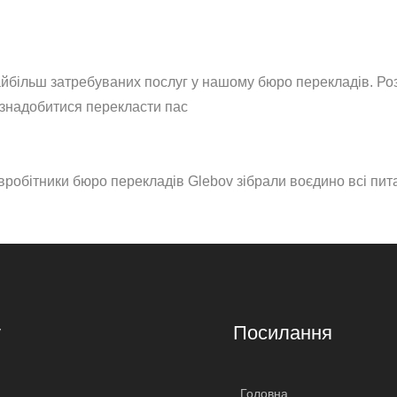
айбільш затребуваних послуг у нашому бюро перекладів. Ро
 знадобитися перекласти пас
робітники бюро перекладів Glebov зібрали воєдино всі пита
v
Посилання
Головна