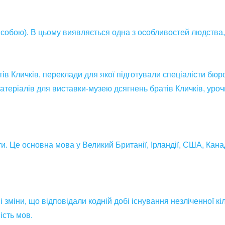
собою). В цьому виявляється одна з особливостей людства, 
ів Кличків, переклади для якої підготували спеціалісти бюр
еріалів для виставки-музею дсягнень братів Кличків, урочис
 Це основна мова у Великий Британії, Ірландії, США, Канаді,
 зміни, що відповідали кодній добі існування незліченної кі
ість мов.