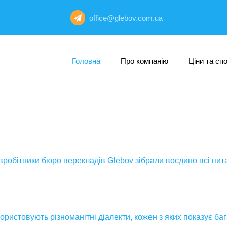
office@glebov.com.ua
Головна
Про компанію
Ціни та сп
робітники бюро перекладів Glebov зібрали воєдино всі пита
ристовують різноманітні діалекти, кожен з яких показує баг