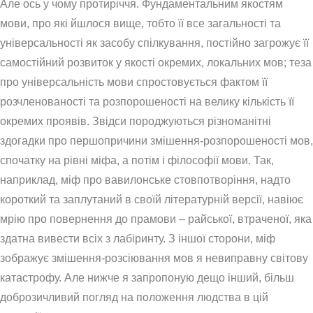
Але ось у чому протиріччя. Фундаментальним якостям
мови, про які йшлося вище, тобто її все загальності та
універсальності як засобу спілкування, постійно загрожує її
самостійний розвиток у якості окремих, локальних мов; теза
про універсальність мови спростовується фактом її
розчленованості та розпорошеності на велику кількість її
окремих проявів. Звідси породжуються різноманітні
здогадки про першопричини змішення-розпорошеності мов,
спочатку на рівні міфа, а потім і філософії мови. Так,
наприклад, міф про вавилонське стовпотворіння, надто
короткий та заплутаний в своїй літературній версії, навіює
мрію про повернення до прамови – райської, втраченої, яка
здатна вивести всіх з лабіринту. З іншої сторони, міф
зображує змішення-розсіювання мов я невиправну світову
катастрофу. Але нижче я запропоную дещо інший, більш
доброзичливий погляд на положення людства в цій