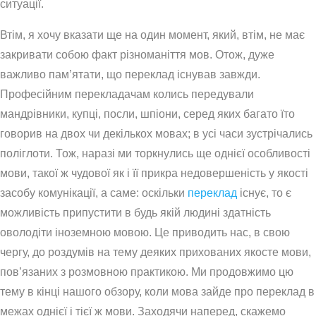
ситуації.
Втім, я хочу вказати ще на один момент, який, втім, не має
закривати собою факт різноманіття мов. Отож, дуже
важливо пам’ятати, що переклад існував завжди.
Професійним перекладачам колись передували
мандрівники, купці, посли, шпіони, серед яких багато їто
говорив на двох чи декількох мовах; в усі часи зустрічались
поліглоти. Тож, наразі ми торкнулись ще однієї особливості
мови, такої ж чудової як і її прикра недовершеність у якості
засобу комунікації, а саме: оскільки
переклад
існує, то є
можливість припустити в будь якій людині здатність
оволодіти іноземною мовою. Це приводить нас, в свою
чергу, до роздумів на тему деяких прихованих якосте мови,
пов’язаних з розмовною практикою. Ми продовжимо цю
тему в кінці нашого обзору, коли мова зайде про переклад в
межах однієї і тієї ж мови. Заходячи наперед, скажемо