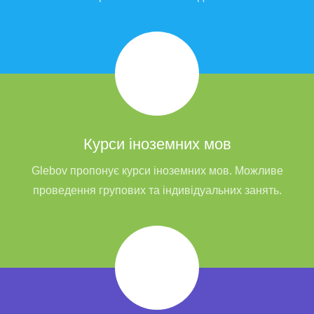
Курси іноземних мов
Glebov пропонує курси іноземних мов. Можливе
проведення групових та індивідуальних занять.