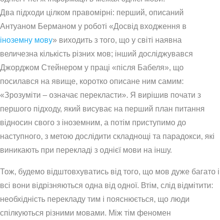
Два підходи цілком правомірні: перший, описаний
Антуаном Берманом у роботі «Досвід входження в
іноземну мову
» виходить з того, що у світі наявна
величезна кількість різних мов; інший досліджувався
Джорджом Стейнером у праці «після Бабеля», що
посилався на явище, коротко описане ним самим:
«Зрозуміти – означає перекласти». Я вирішив почати з
першого підходу, який висуває на перший план питання
відносин свого з іноземним, а потім приступимо до
наступного, з метою дослідити складнощі та парадокси, які
виникають при перекладі з однієї мови на іншу.
Тож, будемо відштовхуватись від того, що мов дуже багато і
всі вони відрізняються одна від одної. Втім, слід відмітити:
необхідність перекладу тим і пояснюється, що люди
спілкуються різними мовами. Між тім феномен