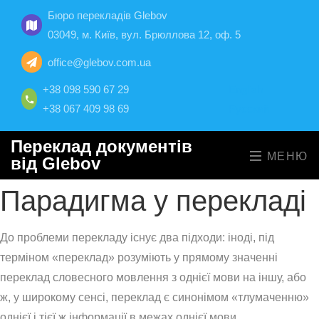
Бюро перекладів Glebov
03049, м. Київ, вул. Брюллова 12, оф. 5
office@glebov.com.ua
+38 098 590 67 29
English
+38 067 409 98 69
Русский
Переклад документів
МЕНЮ
від Glebov
Парадигма у перекладі
До проблеми перекладу існує два підходи: іноді, під
терміном «переклад» розуміють у прямому значенні
переклад словесного мовлення з однієї мови на іншу, або
ж, у широкому сенсі, переклад є синонімом «тлумаченню»
однієї і тієї ж інформації в межах однієї мови.