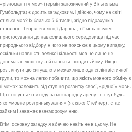
«різноманіття мов» (термін запозичений у Вільгельма
Гумбольдта) є досить загадковим. І дійсно, чому на світі
стільки мов? Їх близько 5-6 тисяч, згідно підрахунків
етнологів. Теорія еволюції Дарвіна, з її механізмом
пристосування до навколишнього середовища під час
природнього відбору, нічого не пояснює в цьому випадку,
оскільки наявність великої кількості мов не лише не
допомагає людству, а й навпаки, шкодить йому. Якщо
розглянути цю ситуацію в межах лише однієї лінгвістичної
групи, то можна легко побачити, що якість мовного обміну в
її межах залежить від ступіня розвитку своєї, «рідної» мови.
Що стосується виходу на міжнародну арену, то і тут будь-
яке «мовне розтринькування» (як каже Стейнер) , стає
зайвим і заважає взаєморозумінню.
Втім, основну загадку я вбачаю навіть не в цьому. Не