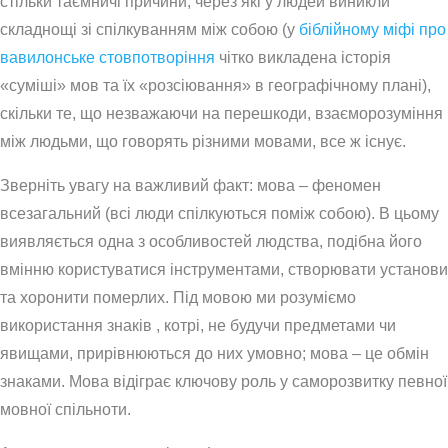
стільки таємничі причини, через які у людей виникли
складнощі зі спілкуванням між собою (у
біблійному міфі про
вавилонське стовпотворіння
чітко викладена історія
«суміші» мов та їх «розсіювання» в географічному плані),
скільки те, що незважаючи на перешкоди, взаєморозуміння
між людьми, що говорять різними мовами, все ж існує.
Зверніть увагу на важливий факт: мова – феномен
всезагальний (всі люди спілкуються поміж собою). В цьому
виявляється одна з особливостей людства, подібна його
вмінню користуватися інструментами, створювати установи
та хоронити померлих. Під мовою ми розуміємо
використання знаків , котрі, не будучи предметами чи
явищами, прирівнюються до них умовно; мова – це обмін
знаками. Мова відіграє ключову роль у саморозвитку певної
мовної спільноти.