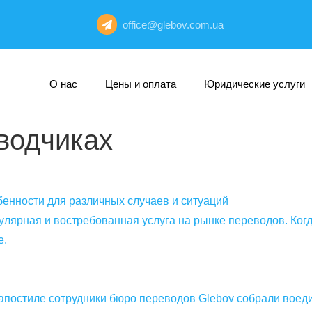
office@glebov.com.ua
О нас
Цены и оплата
Юридические услуги
водчиках
бенности для различных случаев и ситуаций
лярная и востребованная услуга на рынке переводов. Когд
е.
апостиле сотрудники бюро переводов Glebov собрали воеди