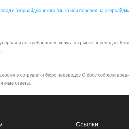
ревод с азербайджанского языка или перевод на азербайдж
лярная и востребованная услуга на рынке переводов. Когд
е.
апостиле сотрудники бюро переводов Glebov собрали воеди
нятные ответы.
v
Ссылки