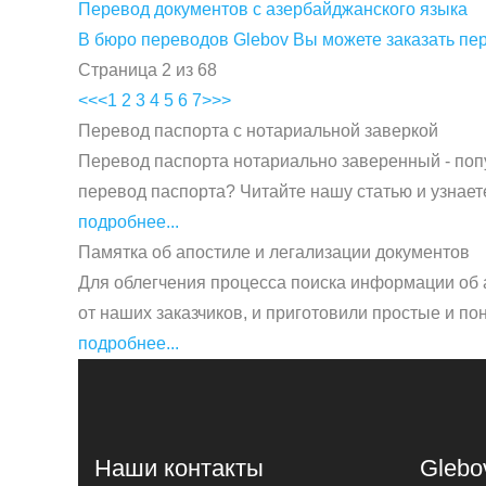
Перевод документов с азербайджанского языка
В бюро переводов Glebov Вы можете заказать пе
Страница 2 из 68
<<
<
1
2
3
4
5
6
7
>
>>
Перевод паспорта с нотариальной заверкой
Перевод паспорта нотариально заверенный - попу
перевод паспорта? Читайте нашу статью и узнает
подробнее...
Памятка об апостиле и легализации документов
Для облегчения процесса поиска информации об 
от наших заказчиков, и приготовили простые и по
подробнее...
Наши контакты
Glebo