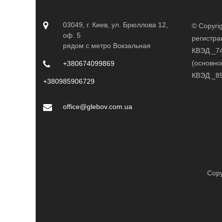
03049, г. Киев, ул. Брюллова 12,
© Copyri
оф. 5
регистра
рядом с метро Вокзальная
КВЭД _74
(основно
+380674099869
КВЭД _85
+380985906729
office@glebov.com.ua
Copy