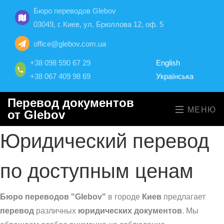
Бюро переводов Glebov
03049, г. Киев, ул. Брюллова 12, оф. 5
office@glebov.com.ua
+38 098 590 67 29
English
+38 067 409 98 69
Українська
Перевод документов
МЕНЮ
от Glebov
Юридический перевод
по доступным ценам
Бюро переводов "Glebov"
в городе
Киев
предлагает
перевод
различных
юридических документов
. Мы