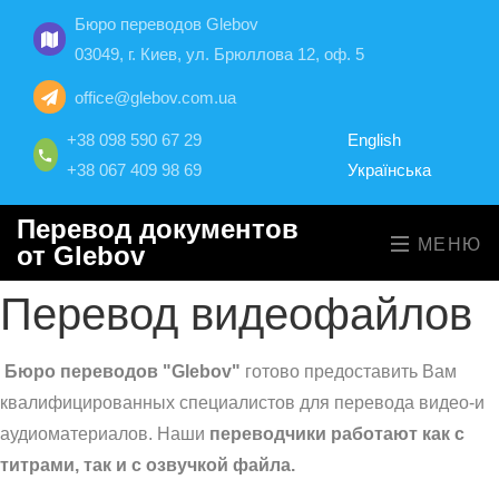
Бюро переводов Glebov
03049, г. Киев, ул. Брюллова 12, оф. 5
office@glebov.com.ua
+38 098 590 67 29
English
+38 067 409 98 69
Українська
Перевод документов
МЕНЮ
от Glebov
Перевод видеофайлов
Бюро переводов "Glebov"
готово предоставить Вам
квалифицированных специалистов для перевода видео-и
аудиоматериалов. Наши
переводчики работают как с
титрами, так и с озвучкой файла.