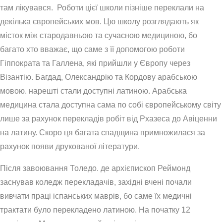
там лікувався. Роботи цієї школи пізніше переклали на
декілька європейських мов. Цю школу розглядають як
місток між стародавньою та сучасною медициною, бо
багато хто вважає, що саме з її допомогою роботи
Гіппократа та Галлена, які прийшли у Європу через
Візантію. Багдад, Олександрію та Кордову арабською
мовою. нарешті стали доступні латиною. Арабська
медицина стала доступна сама по собі європейському світу
лише за рахунок перекладів робіт від Рхазеса до Авіценни
на латину. Скоро ця багата спадщина примножилася за
рахунок появи друкованої літератури.
Після завоювання Толедо. де архієпископ Реймонд
заснував коледж перекладачів, західні вчені почали
вивчати праці іспанських маврів, бо саме їх медичні
трактати було перекладено латиною. На початку 12