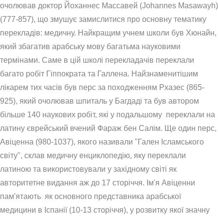
очолював доктор Йоханнес Массавей (Johannes Masawayh)
(777-857), що змушує замислитися про основну тематику
перекладів: медичну. Найкращим учнем школи був Хюнайн,
який збагатив арабську мову багатьма науковими
термінами. Саме в цій школі перекладачів переклали
багато робіт Гіппократа та Галлена. Найзнаменитішим
лікарем тих часів був перс за походженням Рхазес (865-
925), який очолював шпиталь у Багдаді та був автором
більше 140 наукових робіт, які у подальшому переклали на
латину єврейський вчений Фараж бен Салім. Ще один перс,
Авіценна (980-1037), якого називали "Гален Ісламського
світу", склав медичну енциклопедію, яку переклали
латиною та використовували у західному світі як
авторитетне видання аж до 17 сторіччя. Ім'я Авіценни
пам'ятають як основного представника арабської
медицини в Іспанії (10-13 сторіччя), у розвитку якої значну