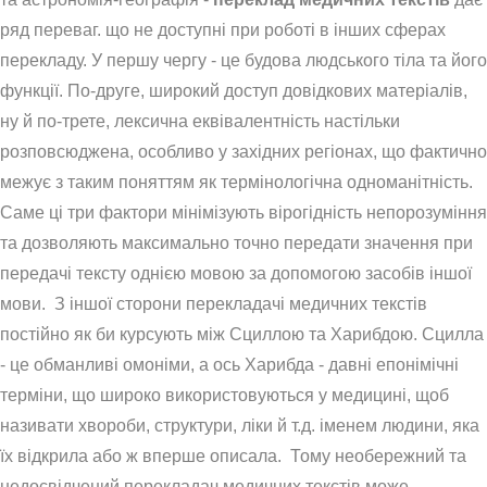
ряд переваг. що не доступні при роботі в інших сферах
перекладу. У першу чергу - це будова людського тіла та його
функції. По-друге, широкий доступ довідкових матеріалів,
ну й по-трете, лексична еквівалентність настільки
розповсюджена, особливо у західних регіонах, що фактично
межує з таким поняттям як термінологічна одноманітність.
Саме ці три фактори мінімізують вірогідність непорозуміння
та дозволяють максимально точно передати значення при
передачі тексту однією мовою за допомогою засобів іншої
мови. З іншої сторони перекладачі медичних текстів
постійно як би курсують між Сциллою та Харибдою. Сцилла
- це обманливі омоніми, а ось Харибда - давні епонімічні
терміни, що широко використовуються у медицині, щоб
називати хвороби, структури, ліки й т.д. іменем людини, яка
їх відкрила або ж вперше описала. Тому необережний та
недосвідчений перекладач медичних текстів може