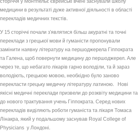
сторіччя у Монтпельє єврейські вчені заснували школу
медицини в результаті дуже активної діяльності в області
перекладів медичних текстів.
У 15 сторіччі почали з'являтися більш акуратні та точні
переклади з грецької мови й гуманісти пропонували
замінити наявну літературу на першоджерела Гіппократа
та Галена, щоб повернути медицину до першоджерел. Але
через те, що небагато лікарів гарно володіли, та й зараз
володіють, грецькою мовою, необхідно було заново
перекласти грецьку медичну літературу латиною. Нові
якісні медичні переклади призвели до розквіту медицини та
до нового трактування учень Гіппократа. Серед нових
перекладів виділяють роботи гуманіста та лікаря Томаса
Лінакра, який у подальшому заснував Royal College of
Physicians у Лондоні.