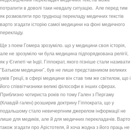
потрапити в доволі таки невдалу ситуацію. Але перед тим
як розмовляти про труднощі перекладу медичних текстів
варто згадати історію самої медицини на фоні медичного
перекладу.
Ще з поем Гомера зрозуміло. що у медицини своя історія,
але не зрозуміло чи була медицина підпорядкована релігії,
як у Єгипеті чи Індії. Гіппократ, якого пізніше стали називати
"Батьком медицини", був не лише представником великих
умів Греції, в сфері медицини він став тим же світилом, що і
його співвітчизники великі філософи в інших сферах.
Приблизно чотириста років по тому Гален з Пергаму
(Клавдій гален) розширив доктрину Гіппократа, що у
подальшому стало невичерпним джерелом інформації не
лише для медиків, але й для медичних перекладачів. Варто
також згадати про Арістотеля, й хоча жодна з його праць не