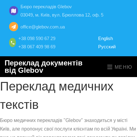
Бюро перекладів Glebov
03049, м. Київ, вул. Брюллова 12, оф. 5
office@glebov.com.ua
+38 098 590 67 29
English
+38 067 409 98 69
Русский
Переклад документів
МЕНЮ
від Glebov
Переклад медичних
текстів
Бюро медичних перекладів "Glebov" знаходиться у місті
Київ, але пропонує свої послуги клієнтам по всій Україні. Ми