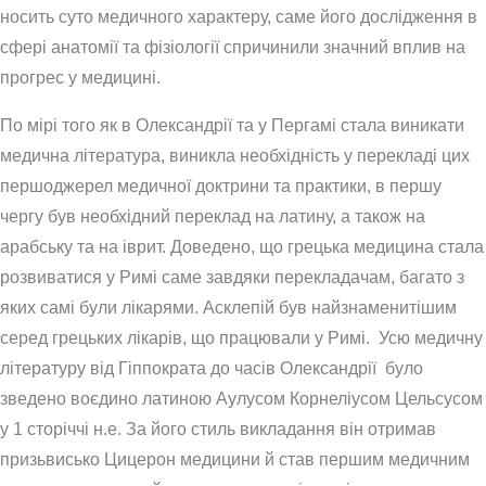
носить суто медичного характеру, саме його дослідження в
сфері анатомії та фізіології спричинили значний вплив на
прогрес у медицині.
По мірі того як в Олександрії та у Пергамі стала виникати
медична література, виникла необхідність у перекладі цих
першоджерел медичної доктрини та практики, в першу
чергу був необхідний переклад на латину, а також на
арабську та на іврит. Доведено, що грецька медицина стала
розвиватися у Римі саме завдяки перекладачам, багато з
яких самі були лікарями. Асклепій був найзнаменитішим
серед грецьких лікарів, що працювали у Римі. Усю медичну
літературу від Гіппократа до часів Олександрії було
зведено воєдино латиною Аулусом Корнеліусом Цельсусом
у 1 сторіччі н.е. За його стиль викладання він отримав
призьвисько Цицерон медицини й став першим медичним