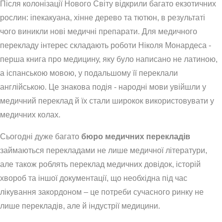
Після колонізації Нового Світу відкрили багато екзотичних
рослин: іпекакуана, хінне дерево та тютюн, в результаті
чого виникли нові медичні препарати. Для медичного
перекладу інтерес складають роботи Ніколя Монардеса -
перша книга про медицину, яку було написано не латиною,
а іспанською мовою, у подальшому її переклали
англійською. Це знакова подія - народні мови увійшли у
медичний переклад й їх стали широкок використовувати у
медичних колах.
Сьогодні дуже багато
бюро медичних перекладів
займаються перекладами не лише медичної літератури,
але також роблять переклад медичних довідок, історій
хвороб та іншої документації, що необхідна під час
лікування закордоном – це потреби сучасного ринку не
лише перекладів, але й індустрії медицини.