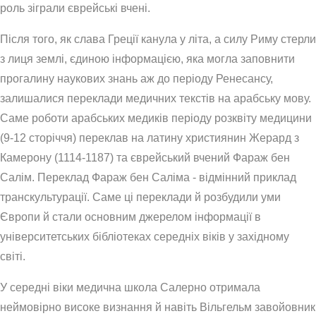
роль зіграли єврейські вчені.
Після того, як слава Греції канула у літа, а силу Риму стерли
з лиця землі, єдиною інформацією, яка могла заповнити
прогалину наукових знань аж до періоду Ренесансу,
залишалися переклади медичних текстів на арабську мову.
Саме роботи арабських медиків періоду розквіту медицини
(9-12 сторіччя) переклав на латину християнин Жерард з
Камерону (1114-1187) та єврейський вчений Фараж бен
Салім. Переклад Фараж бен Саліма - відмінний приклад
транскультурації. Саме ці переклади й розбудили уми
Європи й стали основним джерелом інформації в
університетських бібліотеках середніх віків у західному
світі.
У середні віки медична школа Салерно отримала
неймовірно високе визнання й навіть Вільгельм завойовник