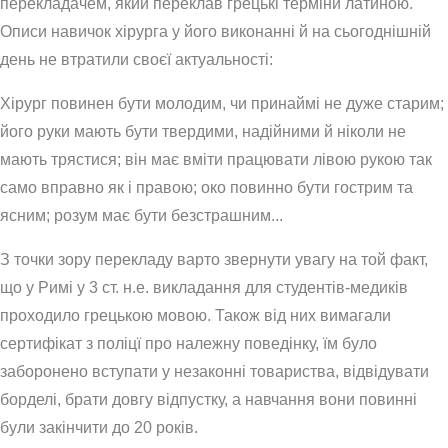
перекладачем, який переклав грецькі терміни латиною.
Описи навичок хірурга у його виконанні й на сьогоднішній
день не втратили своєї актуальності:
Хірург повинен бути молодим, чи принаймі не дуже старим;
його руки мають бути твердими, надійними й ніколи не
мають трястися; він має вміти працювати лівою рукою так
само вправно як і правою; око повинно бути гострим та
ясним; розум має бути безстрашним...
З точки зору перекладу варто звернути увагу на той факт,
що у Римі у 3 ст. н.е. викладання для студентів-медиків
проходило грецькою мовою. Також від них вимагали
сертифікат з поліцї про належну поведінку, їм було
заборонено вступати у незаконні товариства, відвідувати
борделі, брати довгу відпустку, а навчання вони повинні
були закінчити до 20 років.