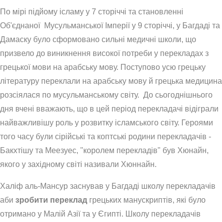
По мірі підйому ісламу у 7 сторіччі та становленні
Об'єднаної Мусульманської Імперії у 9 сторіччі, у Багдаді та
Дамаску було сформовано сильні медичні школи, що
призвело до виникнення високої потреби у перекладах з
грецької мови на арабську мову. Поступово усю грецьку
літературу переклали на арабську мову й грецька медицина
розсіялася по мусульманському світу. До сьогоднішнього
дня вчені вважають, що в цей період перекладачі відіграли
найважливішу роль у розвитку ісламського світу. Героями
того часу були сірійські та коптські родини перекладачів -
Бакхтішу та Меезуес, "королем перекладів" був Хюнайн,
якого у західному світі називали Хюннайн.
Халіф аль-Мансур заснував у Багдаді школу перекладачів
аби
зробити переклад
грецьких манускриптів, які було
отримано у Малій Азії та у Єгипті. Школу перекладачів