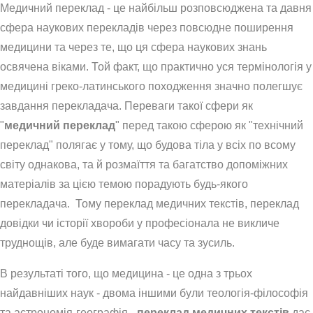
Медичний переклад - це найбільш розповсюджена та давня
сфера наукових перекладів через повсюдне поширення
медицини та через те, що ця сфера наукових знань
освячена віками. Той факт, що практично уся термінологія у
медицині греко-латинського походження значно полегшує
завдання перекладача. Переваги такої сфери як
"
медичний переклад
" перед такою сферою як "технічний
переклад" полягає у тому, що будова тіла у всіх по всому
світу однакова, та й розмаїття та багатство допоміжних
матеріалів за цією темою порадують будь-якого
перекладача. Тому переклад медичних текстів, переклад
довідки чи історії хвороби у професіонала не викличе
труднощів, але буде вимагати часу та зусиль.
В результаті того, що медицина - це одна з трьох
найдавніших наук - двома іншими були теологія-філософія
та астрономія-географія -
переклад медичних текстів
дає