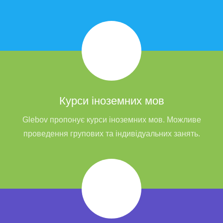
Курси іноземних мов
Glebov пропонує курси іноземних мов. Можливе
проведення групових та індивідуальних занять.