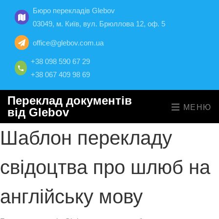
Бюро перекладів Glebov
03049, м. Київ, вул. Брюллова 12, оф. 5
office@glebov.com.ua
+38 098 590 67 29
Русский
+38 067 409 98 69
Переклад документів
МЕНЮ
від Glebov
Шаблон перекладу
свідоцтва про шлюб на
англійську мову