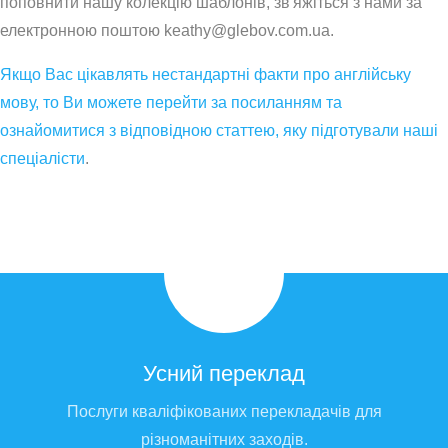
поповнити нашу колекцію шаблонів, зв'яжіться з нами за
електронною поштою keathy@glebov.com.ua.
Якщо Вас цікавлять нестандартні факти про англійську
мову, то Ви можете перейти за посиланням та
ознайомитися з відповідною статтею, яку підготували наші
спеціалісти
.
Усний переклад
Послуги кваліфікованих перекладачів для
різноманітних заходів.