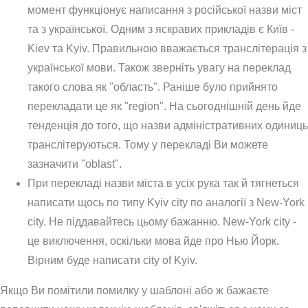
момент функціонує написання з російської назви міст
та з української. Одним з яскравих прикладів є Київ -
Kiev та Kyiv. Правильною вважається транслітерація з
української мови. Також зверніть увагу на переклад
такого слова як "область". Раніше було прийнято
перекладати це як "region". На сьогоднішній день йде
тенденція до того, що назви адміністративних одиниць
транслітеруються. Тому у перекладі Ви можете
зазначити "oblast".
При перекладі назви міста в усіх рука так й тягнеться
написати щось по типу Kyiv city по аналогії з New-York
city. Не піддавайтесь цьому бажанню. New-York city -
це виключення, оскільки мова йде про Нью Йорк.
Вірним буде написати city of Kyiv.
Якщо Ви помітили помилку у шаблоні або ж бажаєте