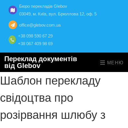
Бюро перекладів Glebov
03049, м. Київ, вул. Брюллова 12, оф. 5
office@glebov.com.ua
+38 098 590 67 29
Русский
+38 067 409 98 69
Переклад документів
МЕНЮ
від Glebov
Шаблон перекладу
свідоцтва про
розірвання шлюбу з