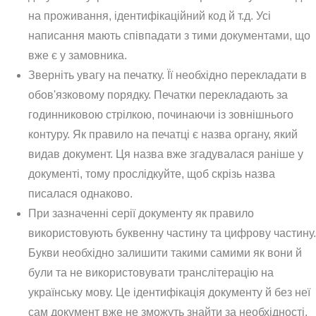
на проживання, ідентифікаційний код й т.д. Усі
написання мають співпадати з тими документами, що
вже є у замовника.
Зверніть увагу на печатку. Її необхідно перекладати в
обов'язковому порядку. Печатки перекладають за
годинниковою стрілкою, починаючи із зовнішнього
контуру. Як правило на печатці є назва органу, який
видав документ. Ця назва вже згадувалася раніше у
документі, тому прослідкуйте, щоб скрізь назва
писалася однаково.
При зазначенні серії документу як правило
використовують буквенну частину та цифрову частину.
Букви необхідно залишити такими самими як вони й
були та не використовувати транслітерацію на
українську мову. Це ідентифікація документу й без неї
сам документ вже не зможуть знайти за необхідності,