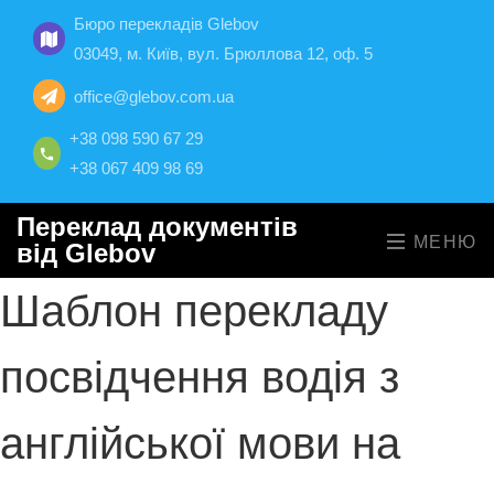
Бюро перекладів Glebov
03049, м. Київ, вул. Брюллова 12, оф. 5
office@glebov.com.ua
+38 098 590 67 29
Русский
+38 067 409 98 69
Переклад документів
МЕНЮ
від Glebov
Шаблон перекладу
посвідчення водія з
англійської мови на