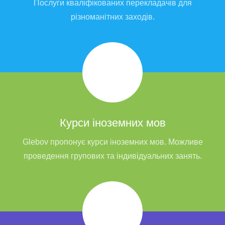
Послуги кваліфікованих перекладачів для
різноманітних заходів.
Курси іноземних мов
Glebov пропонує курси іноземних мов. Можливе
проведення групових та індивідуальних занять.