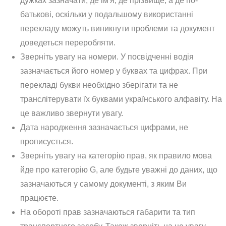
дужках зазначати, де ім'я, де прізвище, а де по-
батькові, оскільки у подальшому використанні
перекладу можуть виникнути проблеми та документ
доведеться переробляти.
Зверніть увагу на номери. У посвідченні водія
зазначається його номер у буквах та цифрах. При
перекладі букви необхідно зберігати та не
транслітерувати їх буквами українського алфавіту. На
це важливо звернути увагу.
Дата народження зазначається цифрами, не
прописується.
Зверніть увагу на категорію прав, як правило мова
йде про категорію G, але будьте уважні до даних, що
зазначаються у самому документі, з яким Ви
працюєте.
На обороті прав зазначаються габарити та тип