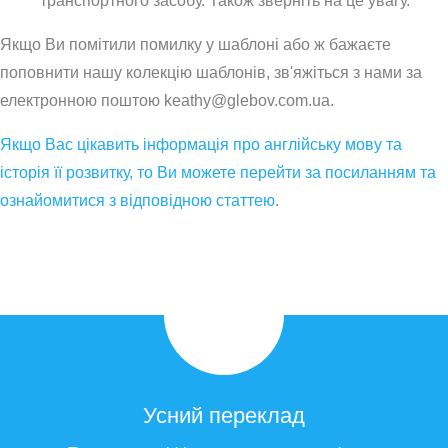
транспортного засобу. Також зверніть на це увагу.
Якщо Ви помітили помилку у шаблоні або ж бажаєте
поповнити нашу колекцію шаблонів, зв'яжіться з нами за
електронною поштою keathy@glebov.com.ua.
Якщо Вас цікавить інформація про англійську мову та
історія її розвитку, то Ви можете перейти за посиланням та
ознайомитися з відповідною статтею
.
Усний переклад