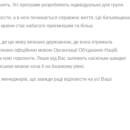
анять. Усі програми розробляють індивідуально для групи.
сієсти, а в ночі починається справжнє життя. Це батьківщина
я країни стає набагато приємнішим та більш
ах, де цю мову визнано державною, де вона отримала
визнано офіційною мовою Організації Об'єднаних Націй,
 нові горизонти. Лише від Вас залежить наскільки швидко
нською мовою хоча б на базовому рівні.
менеджерів, що завжди раді відповісти на усі Ваші