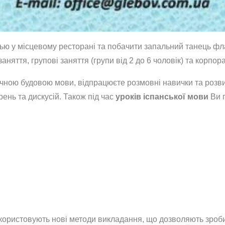
лью у місцевому ресторані та побачити запальний танець фл
аняття, групові заняття (групи від 2 до 6 чоловік) та корпо
ичною будовою мови, відпрацюєте розмовні навички та розви
орень та дискусій. Також під час
уроків іспанської мови
Ви п
використовують нові методи викладання, що дозволяють зроб