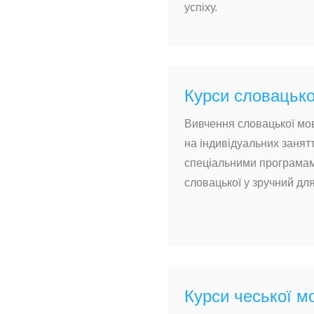
успіху.
Курси словацько
Вивчення словацької мов
на індивідуальних занят
спеціальними програмам
словацької у зручний для
Курси чеської м