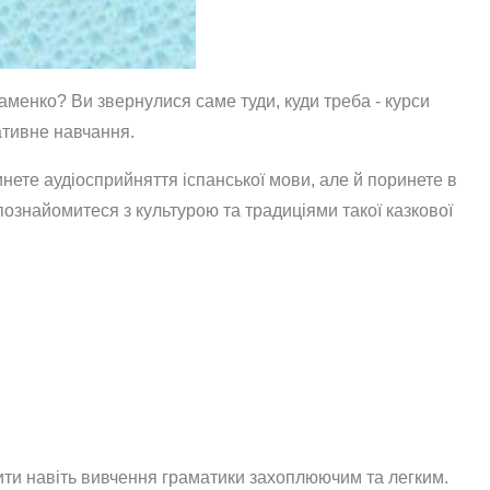
аменко? Ви звернулися саме туди, куди треба - курси
ративне навчання.
нете аудіосприйняття іспанської мови, але й поринете в
ознайомитеся з культурою та традиціями такої казкової
ити навіть вивчення граматики захоплюючим та легким.