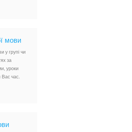
ї мови
и у групі чи
тях за
и, уроки
 Вас час.
ови