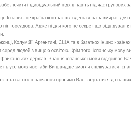
абезпечити індивідуальний підхід навіть під час групових з
о Іспанія - це країна контрастів: вдень вона завмирає для 
 ніг тореадора. Адже ні для кого не секрет, що відвідуванн
и.
ексиці, Колумбії, Аргентині, США та в багатьох інших країн
ви серед людей з вищою освітою. Крім того, іспанську мову 
Африканських держав. Знання іспанської мови відкриває Вам
блять усе можливе, аби Ви швидше змогли спілкуватися іспа
сті та вартості навчання просимо Вас звертатися до наших 