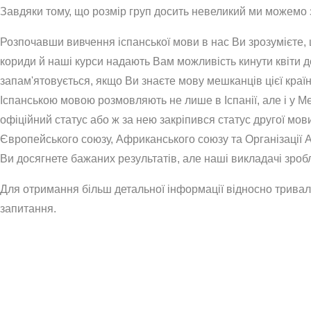
Завдяки тому, що розмір груп досить невеликий ми можемо з
Розпочавши вивчення іспанської мови в нас Ви зрозумієте, щ
кориди й наші курси надають Вам можливість кинути квіти до
запам'ятовується, якщо Ви знаєте мову мешканців цієї країн
Іспанською мовою розмовляють не лише в Іспанії, але і у М
офіційний статус або ж за нею закріпився статус другої мо
Європейського союзу, Африканського союзу та Організації 
Ви досягнете бажаних результатів, але наші викладачі зро
Для отримання більш детальної інформації відносно тривало
запитання.