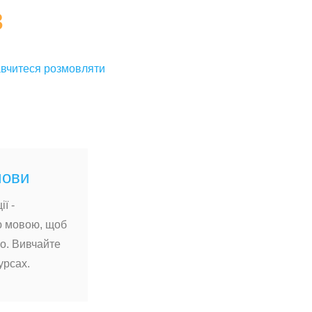
в
авчитеся розмовляти
мови
ї -
ю мовою, щоб
о. Вивчайте
урсах.