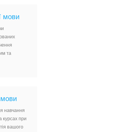
ї мови
чи
кованих
вчення
им та
 мови
ля навчання
а курсах при
тія вашого