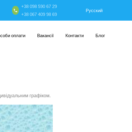
+38 098 590 67 29
Русский
+38 067 409 98 69
особи оплати
Вакансії
Контакти
Блог
ндивідуальним графіком.