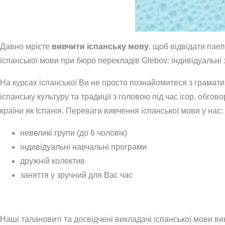
Давно мрієте
вивчити іспанську мову
, щоб відвідати пае
іспанської мови при бюро перекладів Glebov: індивідуальні з
На курсах іспанської Ви не просто познайомитеся з грамат
іспанську культуру та традиції з головою під час ігор, обгов
країни як Іспанія. Переваги вивчення іспанської мови у нас:
невеликі групи (до 6 чоловік)
індивідуальні навчальні програми
дружній колектив
заняття у зручний для Вас час
Наші талановиті та досвідчені викладачі іспанської мови 