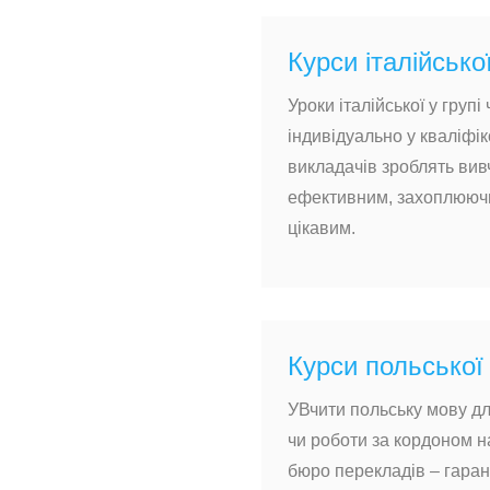
Курси італійсько
Уроки італійської у групі 
індивідуально у кваліфі
викладачів зроблять ви
ефективним, захоплююч
цікавим.
Курси польської
УВчити польську мову д
чи роботи за кордоном н
бюро перекладів – гаран