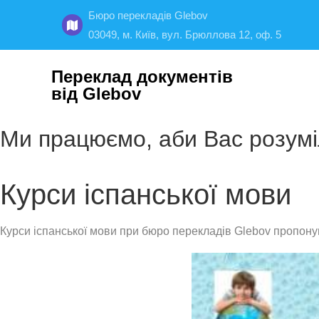
Бюро перекладів Glebov
03049, м. Київ, вул. Брюллова 12, оф. 5
Переклад документів
від Glebov
Ми працюємо, аби Вас розум
Курси іспанської мови
Курси іспанської мови при бюро перекладів Glebov пропоную