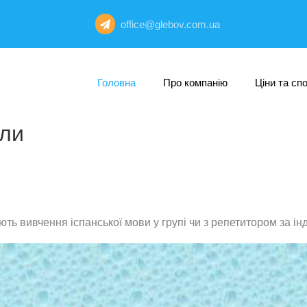
office@glebov.com.ua
Головна
Про компанію
Ціни та сп
іли
ть вивчення іспанської мови у групі чи з репетитором за і