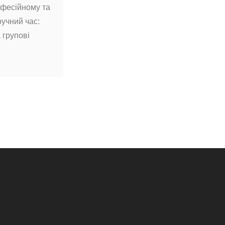
офесійному та
ручний час:
 групові