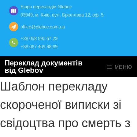
Бюро перекладів Glebov
03049, м. Київ, вул. Брюллова 12, оф. 5
office@glebov.com.ua
+38 098 590 67 29
+38 067 409 98 69
Переклад документів
МЕНЮ
від Glebov
Шаблон перекладу
скороченої виписки зі
свідоцтва про смерть з