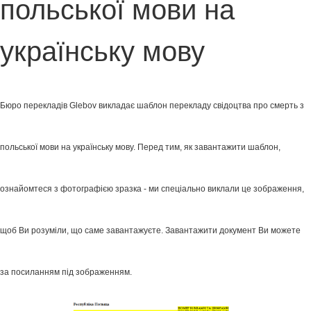
польської мови на
українську мову
Бюро перекладів Glebov викладає шаблон перекладу свідоцтва про смерть з
польської мови на українську мову. Перед тим, як завантажити шаблон,
ознайомтеся з фотографією зразка - ми спеціально виклали це зображення,
щоб Ви розуміли, що саме завантажуєте. Завантажити документ Ви можете
за посиланням під зображенням.