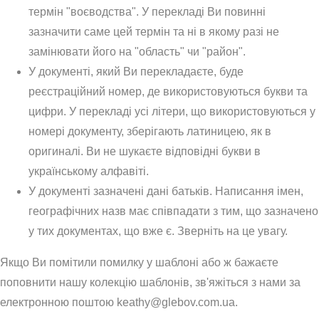
термін "воєводства". У перекладі Ви повинні
зазначити саме цей термін та ні в якому разі не
замінювати його на "область" чи "район".
У документі, який Ви перекладаєте, буде
реєстраційний номер, де використовуються букви та
цифри. У перекладі усі літери, що використовуються у
номері документу, зберігають латиницею, як в
оригиналі. Ви не шукаєте відповідні букви в
українському алфавіті.
У документі зазначені дані батьків. Написання імен,
географічних назв має співпадати з тим, що зазначено
у тих документах, що вже є. Зверніть на це увагу.
Якщо Ви помітили помилку у шаблоні або ж бажаєте
поповнити нашу колекцію шаблонів, зв'яжіться з нами за
електронною поштою keathy@glebov.com.ua.