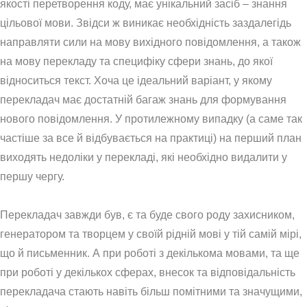
якості перетворення коду, має унікальний засіб – знання
цільової мови. Звідси ж виникає необхідність заздалегідь
направляти сили на мову вихідного повідомлення, а також
на мову перекладу та специфіку сфери знань, до якої
відноситься текст. Хоча це ідеальний варіант, у якому
перекладач має достатній багаж знань для формування
нового повідомлення. У протилежному випадку (а саме так
частіше за все й відбувається на практиці) на перший план
виходять недоліки у перекладі, які необхідно видалити у
першу чергу.
Перекладач завжди був, є та буде свого роду захисником,
генератором та творцем у своїй рідній мові у тій самій мірі,
що й письменник. А при роботі з декількома мовами, та ще
при роботі у декількох сферах, внесок та відповідальність
перекладача стають навіть більш помітними та значущими,