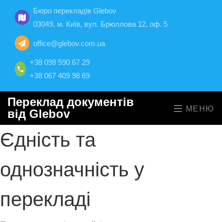
Бюро перекладів Glebov
03049, м. Київ, вул. Брюллова 12, оф. 5
office@glebov.com.ua
+38 098 590 67 29
English
+38 067 409 98 69
Русский
Переклад документів
МЕНЮ
від Glebov
Єдність та
однозначність у
перекладі