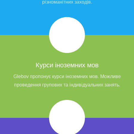
різноманітних заходів.
Курси іноземних мов
Glebov пропонує курси іноземних мов. Можливе
проведення групових та індивідуальних занять.